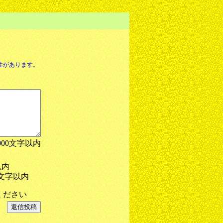
性があります。
000文字以内
以内
文字以内
ください