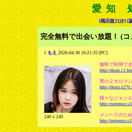
愛知 
[掲示板TOP]
[
完全無料で出会い放題！ (コ
1
もえ
2026-04-30 16:21:35 [PC]
無料で利用で
http://deaiz.c1.biz
男の２大ロマ
http://deaiz.s270
様々なジャン
http://netomoz.s
メンヘラのた
240 x 240
http://netomoz.s