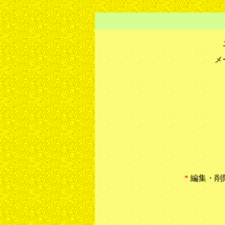
メ
*
編集・削