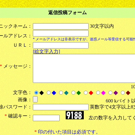
返信投稿フォーム
ニックネーム：
30文字以内
ールアドレス：
* メールアドレスは非表示ですが、迷惑メール等受信する可能
ＵＲＬ：
[絵文字入力]
*
メッセージ：
1
文字色：
◆
◆
◆
◆
◆
◆
◆
◆
画像：
600 kバイト
除パスワード：
英数字で4文字以上8
*
確認キー：
左の数字を入力して
*
印の付いた項目は必須です。