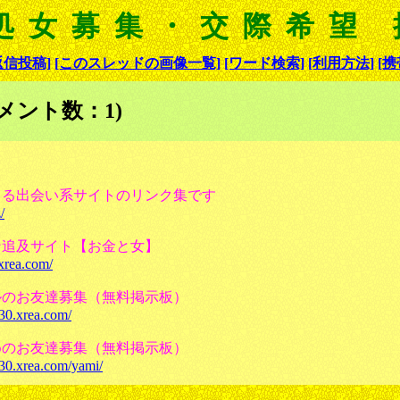
処女募集・交際希望
返信投稿]
[このスレッドの画像一覧]
[ワード検索]
[利用方法]
[携
メント数：1)
きる出会い系サイトのリンク集です
/
ン追及サイト【お金と女】
.xrea.com/
ルのお友達募集（無料掲示板）
330.xrea.com/
めのお友達募集（無料掲示板）
330.xrea.com/yami/