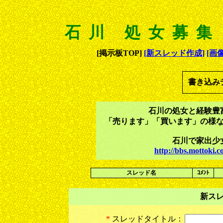
石川 処女募集
[掲示板TOP]
[新スレッド作成]
[画
書き込み
石川の処女と経験豊
「売ります」「買います」の様
石川で家出少
http://bbs.mottoki
スレッド名
ｺﾒﾝﾄ
新ス
*
スレッドタイトル：