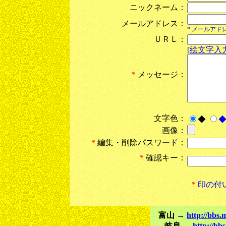
ニックネーム：
メールアドレス：
* メールア
ＵＲＬ：
[絵文字入力
*
メッセージ：
文字色：
◆
画像：
*
編集・削除パスワード：
*
確認キー：
*
印の付
富山 →
http://bbs
岐阜 →
http://bb