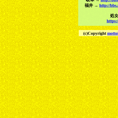
福井 →
http://bbs
処
https
(c)Copyright
motto