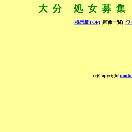
大分 処女募集
[掲示板TOP]
[画像一覧]
[ワ
(c)Copyright
motto