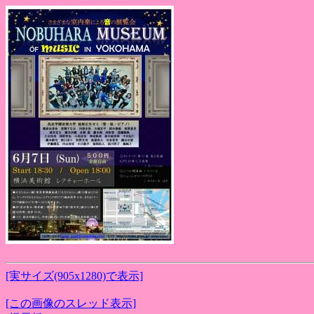
[実サイズ(905x1280)で表示]
[この画像のスレッド表示]