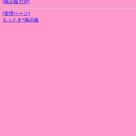
[掲示板TOP]
[管理ページ]
もっとき*掲示板