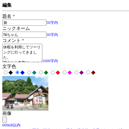
編集
題名
*
50字内
ニックネーム
30字内
コメント
*
1000字内
文字色
◆
◆
◆
◆
◆
◆
◆
◆
画像
600kB以内