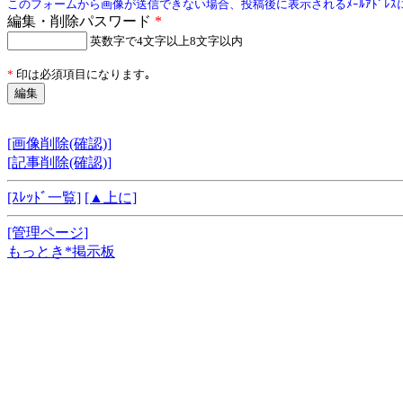
このフォームから画像が送信できない場合、投稿後に表示されるﾒｰﾙｱﾄﾞﾚ
編集・削除パスワード
*
英数字で4文字以上8文字以内
*
印は必須項目になります｡
[画像削除(確認)]
[記事削除(確認)]
[ｽﾚｯﾄﾞ一覧]
[▲上に]
[管理ページ]
もっとき*掲示板