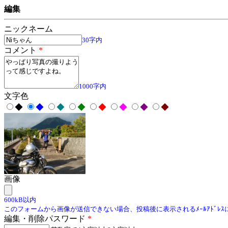
編集
ニックネーム
30字内
コメント
*
1000字内
文字色
◆
◆
◆
◆
◆
◆
◆
◆
画像
600kB以内
このフォームから画像が送信できない場合、投稿後に表示されるﾒｰﾙｱﾄﾞﾚ
編集・削除パスワード
*