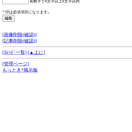
英数字で4文字以上8文字以内
*
印は必須項目になります｡
[画像削除(確認)]
[記事削除(確認)]
[ｽﾚｯﾄﾞ一覧]
[▲上に]
[管理ページ]
もっとき*掲示板