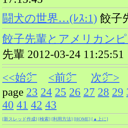
闘犬の世界…(ﾚｽ:1)
餃子先輩 
餃子先輩とアメリカンピット
先輩 2012-03-24 11:25:51
<<始㌻
<前㌻
次㌻>
page
23
24
25
26
27
28
29
40
41
42
43
[新スレッド作成]
[検索]
[利用方法]
[HOME]
[▲上に]