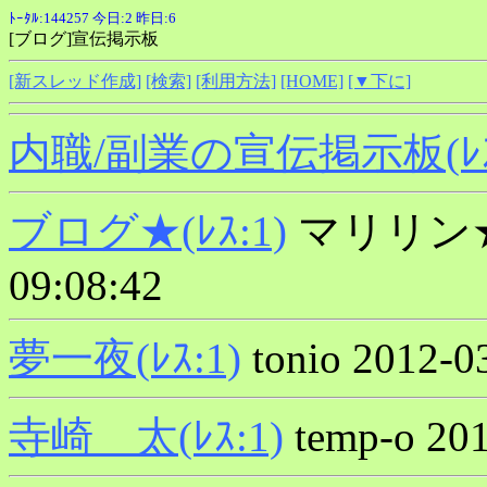
ﾄｰﾀﾙ:144257 今日:2 昨日:6
[ブログ]宣伝掲示板
[新スレッド作成]
[検索]
[利用方法]
[HOME]
[▼下に]
内職/副業の宣伝掲示板(ﾚｽ
ブログ★(ﾚｽ:1)
マリリン★ve
09:08:42
夢一夜(ﾚｽ:1)
tonio 2012-0
寺崎 太(ﾚｽ:1)
temp-o 201