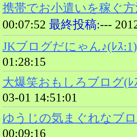
携帯でお小遣いを稼ぐ方法(
00:07:52
最終投稿:
--- 201
JKブログだにゃん♪(ﾚｽ:1)
01:28:15
大爆笑おもしろブログ(ﾚｽ:
03-01 14:51:01
ゆうじの気まぐれなブログ(
00:09:16