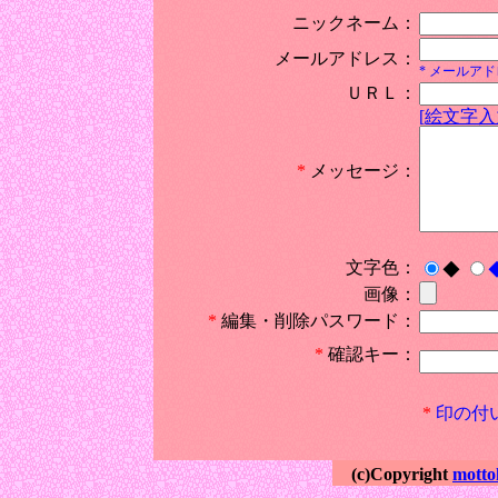
ニックネーム：
メールアドレス：
* メールア
ＵＲＬ：
[絵文字入
*
メッセージ：
文字色：
◆
画像：
*
編集・削除パスワード：
*
確認キー：
*
印の付
(c)Copyright
motto