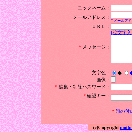
ニックネーム：
メールアドレス：
* メールア
ＵＲＬ：
[絵文字入
*
メッセージ：
文字色：
◆
画像：
*
編集・削除パスワード：
*
確認キー：
*
印の付
(c)Copyright
motto