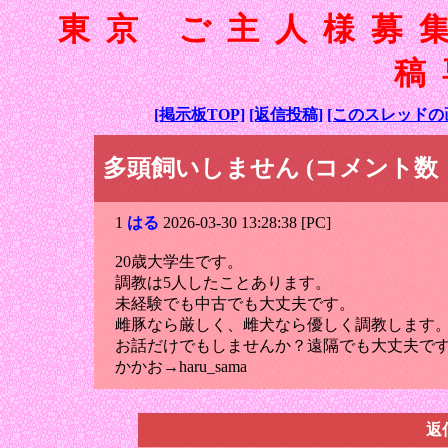
東京 ご主人様募
稿
[掲示板TOP]
[返信投稿]
[このスレッドの
多頭飼いしません (コメント数：
1
はる
2026-03-30 13:28:38 [PC]
20歳大学生です。
調教は5人したことあります。
未経験でも中古でも大丈夫です。
雌豚なら厳しく、雌犬なら優しく調教します
お話だけでもしませんか？遠隔でも大丈夫で
かかお→haru_sama
返