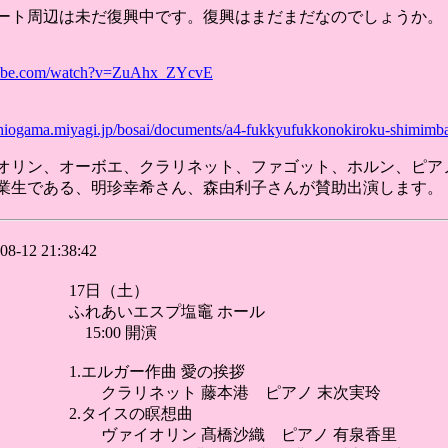
ート周辺は未だ復興中です。復興はまだまだなのでしょうか。
tube.com/watch?v=ZuAhx_ZYcvE
shiogama.miyagi.jp/bosai/documents/a4-fukkyufukkonokiroku-shimimb
オリン、オーボエ、クラリネット、ファゴット、ホルン、ピア
業生である、明珍幸希さん、森由利子さんが賛助出演します。
08-12 21:38:42
17日（土）
ふれあいエスプ塩竈 ホール
15:00 開演
1.エルガー作曲 愛の挨拶
クラリネット 藤本港 ピアノ 末次実玲
2.タイスの瞑想曲
ヴァイオリン 髙橋沙織 ピアノ 有泉香里