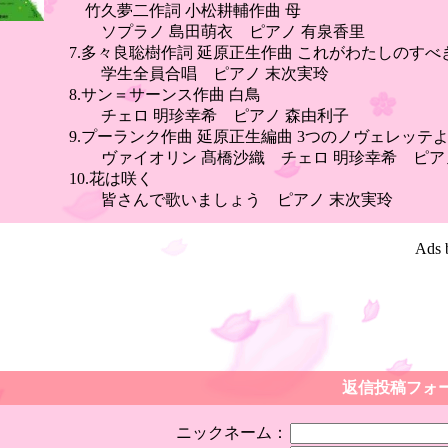
竹久夢二作詞 小松耕輔作曲 母
ソプラノ 島田萌衣 ピアノ 有泉香里
7.多々良聡樹作詞 延原正生作曲 これがわたしのすべ
学生全員合唱 ピアノ 末次実玲
8.サン＝サーンス作曲 白鳥
チェロ 明珍幸希 ピアノ 森由利子
9.プーランク作曲 延原正生編曲 3つのノヴェレッテよ
ヴァイオリン 髙橋沙織 チェロ 明珍幸希 ピア
10.花は咲く
皆さんで歌いましょう ピアノ 末次実玲
Ads 
返信投稿フォ
ニックネーム：