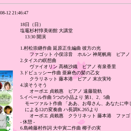
08-12 21:46:47
18日（日）
塩竈杉村惇美術館 大講堂
13:30 開演
1.村松崇継作曲 延原正生編曲 彼方の光
ファゴット 小俣涼音 ホルン 神尾帆南 ピアノ
2.タイスの瞑想曲
ヴァイオリン 髙橋沙織 ピアノ 有泉香里
3.ドビュッシー作曲 亜麻色の髪の乙女
クラリネット 藤本港 ピアノ 末次実玲
4.涙そうそう
オーボエ 貞賴惠 ピアノ 遠藤龍軌
5.イベール作曲 5つの小品より 第1、2、5曲
モーツァルト作曲 「ああ、お母さん、あなたに申
による12の変奏曲 ハ長調K.265より
オーボエ 貞賴惠 クラリネット 藤本港 ファゴ
- 休憩 -
6.島崎藤村作詞 大中寅二作曲 椰子の実