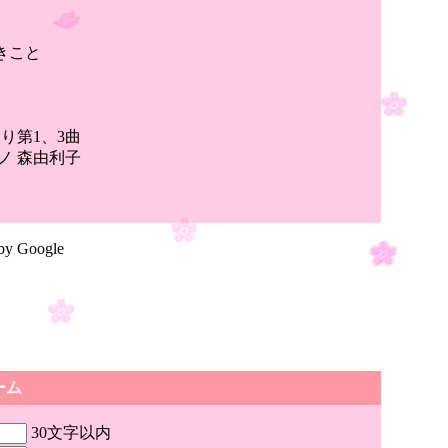
きこと
り第1、3曲
ノ 森由利子
by Google
ーム
30文字以内