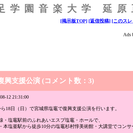
足学園音楽大学 延
[掲示板TOP]
[返信投稿]
[このスレ
Ads 
興支援公演 (コメント数：3)
08-12 21:31:00
）から18日（日）で宮城県塩竈で復興支援公演を行います。
本線・塩竈駅前のふれあいエスプ塩竈・ホールで、
線・本塩釜駅から徒歩10分の塩竈杉村惇美術館・大講堂でコン