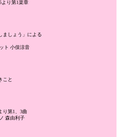
5より第1楽章
しましょう」による
ット 小俣涼音
きこと
より第1、3曲
ノ 森由利子