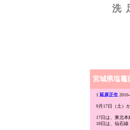
洗
宮城県塩竈復
1
延原正生
2016-
9月17日（土
17日は、東北
18日は、仙石