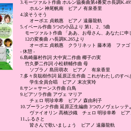
3.モーツァルト作曲 ホルン協奏曲第4番変ホ長調K.49
ホルン 神尾帆南 ピアノ 有泉香里
4.涙そうそう
オーボエ 貞賴惠 ピアノ 遠藤龍軌
5.イベール作曲 5つの小品より 第1、2、5曲
モーツァルト作曲 「ああ、お母さん、あなたに申
12の変奏曲 ハ長調K.265より
オーボエ 貞賴惠 クラリネット 藤本港 ファゴ
- 休憩 -
6.島崎藤村作詞 大中寅二作曲 椰子の実
竹久夢二作詞 小松耕輔作曲 母
ソプラノ 島田萌衣 ピアノ 有泉香里
7.多々良聡樹作詞 延原正生作曲 これがわたしのすべ
学生全員合唱 ピアノ 末次実玲
8.サン＝サーンス作曲 白鳥
9.ピアソラ作曲 アヴェ マリア
チェロ 明珍幸希 ピアノ 森由利子
10.プーランク作曲 延原正生編曲 3つのノヴェレッテ
ヴァイオリン 髙橋沙織 チェロ 明珍幸希 ピア
11.ふるさと
皆さんで歌いましょう ピアノ 遠藤龍軌