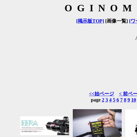
OGINOM
[掲示板TOP]
[画像一覧]
[ワ
<<始ページ
< 前ペ
page
2
3
4
5
6
7
8
9
10