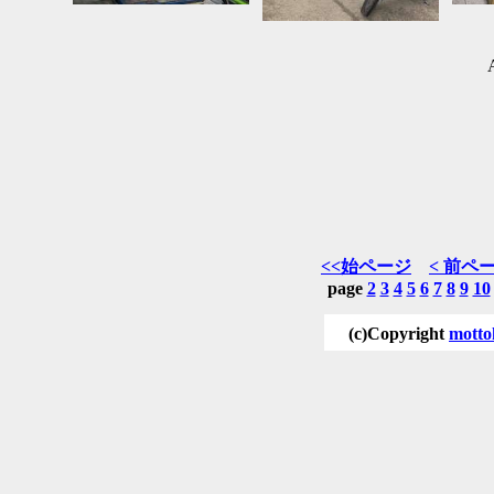
<<始ページ
< 前ペ
page
2
3
4
5
6
7
8
9
10
(c)Copyright
motto