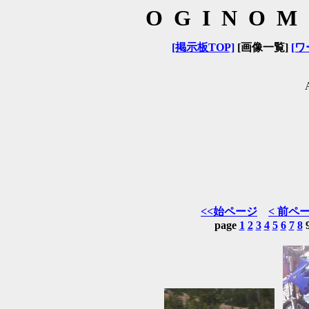
OGINOM
[掲示板TOP]
[画像一覧]
[ワ
<<始ページ
< 前ペ
page
1
2
3
4
5
6
7
8