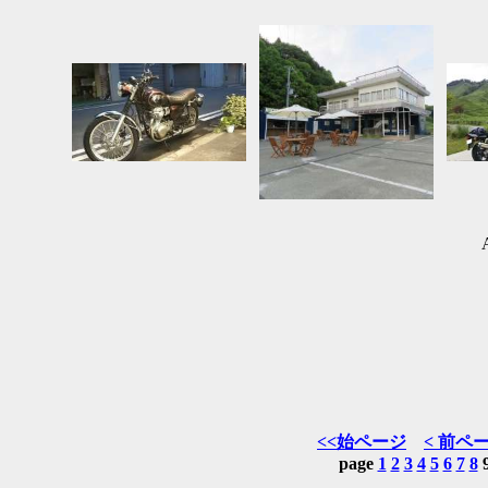
<<始ページ
< 前ペ
page
1
2
3
4
5
6
7
8