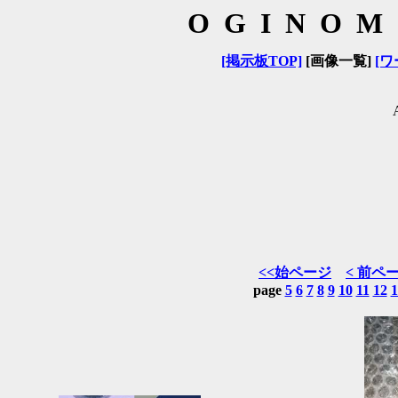
OGINOM
[掲示板TOP]
[画像一覧]
[ワ
<<始ページ
< 前ペ
page
5
6
7
8
9
10
11
12
1