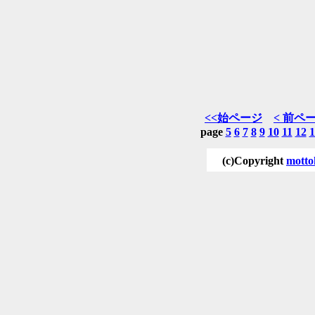
<<始ページ
< 前ペ
page
5
6
7
8
9
10
11
12
1
(c)Copyright
motto