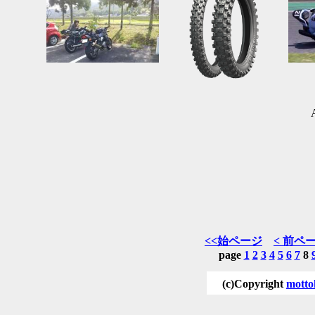
<<始ページ
< 前ペ
page
1
2
3
4
5
6
7
8
(c)Copyright
motto