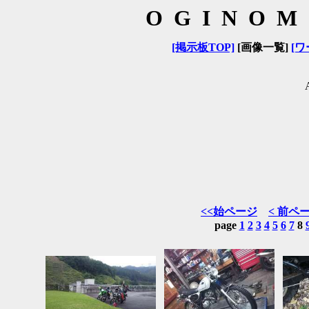
OGINOM
[掲示板TOP]
[画像一覧]
[ワ
<<始ページ
< 前ペ
page
1
2
3
4
5
6
7
8