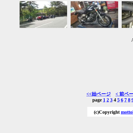
<<始ページ
< 前ペ
page
1
2
3
4
5
6
7
8
(c)Copyright
motto