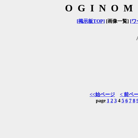
OGINOM
[掲示板TOP]
[画像一覧]
[ワ
<<始ページ
< 前ペ
page
1
2
3
4
5
6
7
8