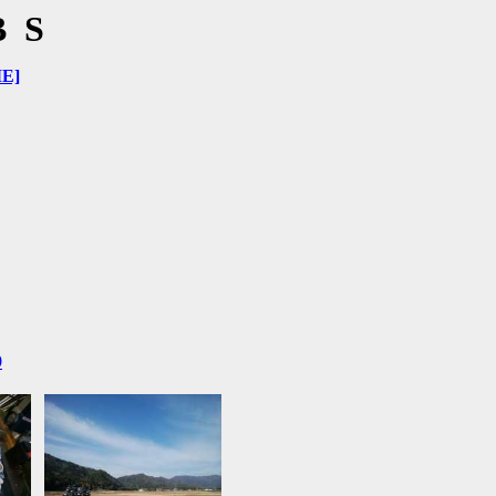
BS
E]
9