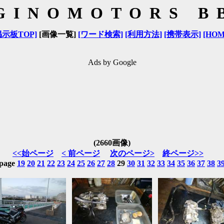
GINOMOTORS B
掲示板TOP]
[画像一覧]
[ワード検索]
[利用方法]
[携帯表示]
[HOM
Ads by Google
(2660画像)
<<始ページ
< 前ページ
次のページ>
終ページ>>
page
19
20
21
22
23
24
25
26
27
28
29
30
31
32
33
34
35
36
37
38
3