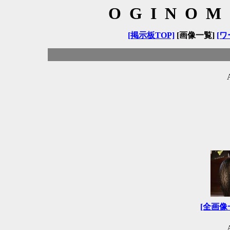
OGINOM
[掲示板TOP]
[画像一覧]
[ワ
[全画像