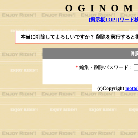
OGINOM
[掲示板TOP]
[ワード検
本当に削除してよろしいですか？ 削除を実行すると
削
*
編集・削除パスワード：
(c)Copyright
motto