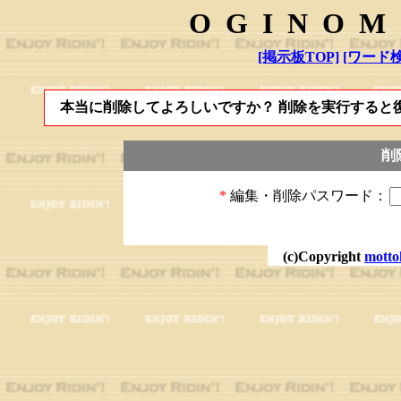
OGINOM
[掲示板TOP]
[ワード検
本当に削除してよろしいですか？ 削除を実行すると
削
*
編集・削除パスワード：
(c)Copyright
motto