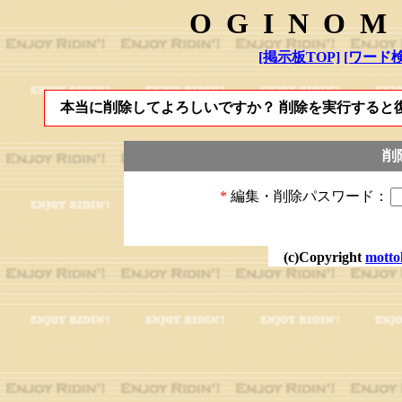
OGINOM
[掲示板TOP]
[ワード検
本当に削除してよろしいですか？ 削除を実行すると
削
*
編集・削除パスワード：
(c)Copyright
motto