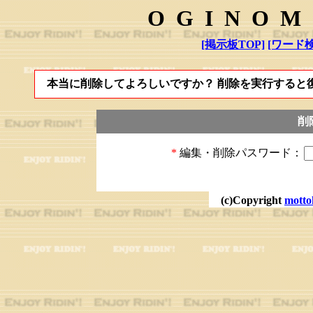
OGINOM
[掲示板TOP]
[ワード検
本当に削除してよろしいですか？ 削除を実行すると
削
*
編集・削除パスワード：
(c)Copyright
motto