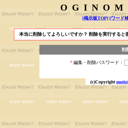
OGINOM
[掲示板TOP]
[ワード検
本当に削除してよろしいですか？ 削除を実行すると
削
*
編集・削除パスワード：
(c)Copyright
motto