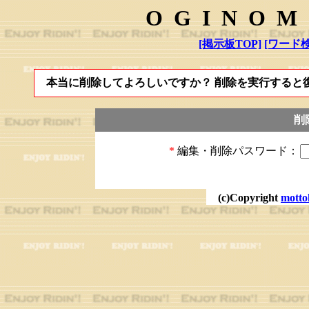
OGINOM
[掲示板TOP]
[ワード検
本当に削除してよろしいですか？ 削除を実行すると
削
*
編集・削除パスワード：
(c)Copyright
motto