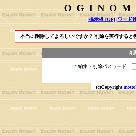
OGINOM
[掲示板TOP]
[ワード検
本当に削除してよろしいですか？ 削除を実行すると
削
*
編集・削除パスワード：
(c)Copyright
motto