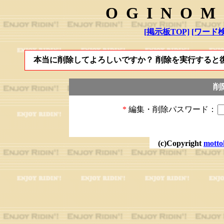
OGINOM
[掲示板TOP]
[ワード検
本当に削除してよろしいですか？ 削除を実行すると
削
*
編集・削除パスワード：
(c)Copyright
motto