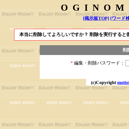
OGINOM
[掲示板TOP]
[ワード検
本当に削除してよろしいですか？ 削除を実行すると
削
*
編集・削除パスワード：
(c)Copyright
motto