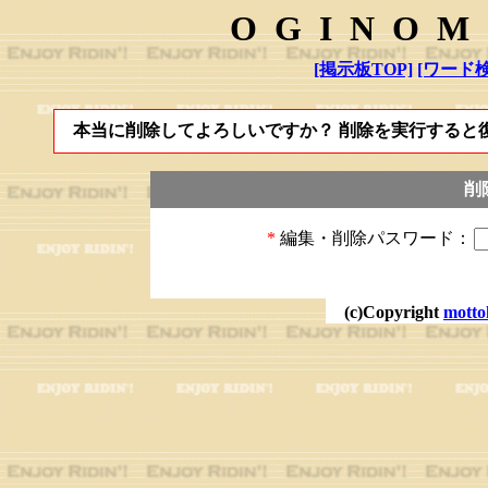
OGINOM
[掲示板TOP]
[ワード検
本当に削除してよろしいですか？ 削除を実行すると
削
*
編集・削除パスワード：
(c)Copyright
motto