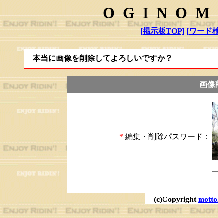
OGINOM
[掲示板TOP]
[ワード検
本当に画像を削除してよろしいですか？
画像
*
編集・削除パスワード：
(c)Copyright
motto