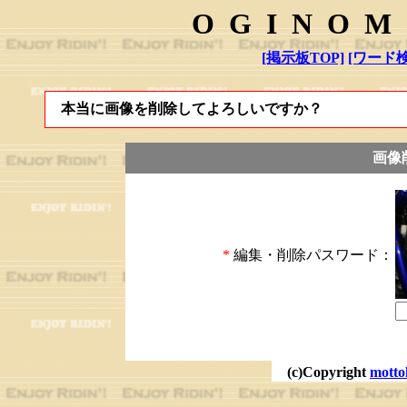
OGINOM
[掲示板TOP]
[ワード検
本当に画像を削除してよろしいですか？
画像
*
編集・削除パスワード：
(c)Copyright
motto