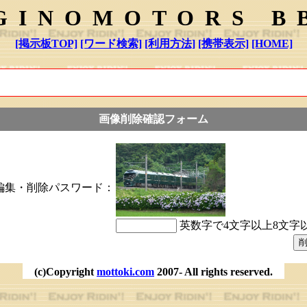
GINOMOTORS B
[掲示板TOP]
[ワード検索]
[利用方法]
[携帯表示]
[HOME]
画像削除確認フォーム
編集・削除パスワード：
英数字で4文字以上8文字
(c)Copyright
mottoki.com
2007- All rights reserved.