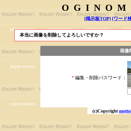
OGINOM
[掲示板TOP]
[ワード検
本当に画像を削除してよろしいですか？
画像
*
編集・削除パスワード：
(c)Copyright
motto