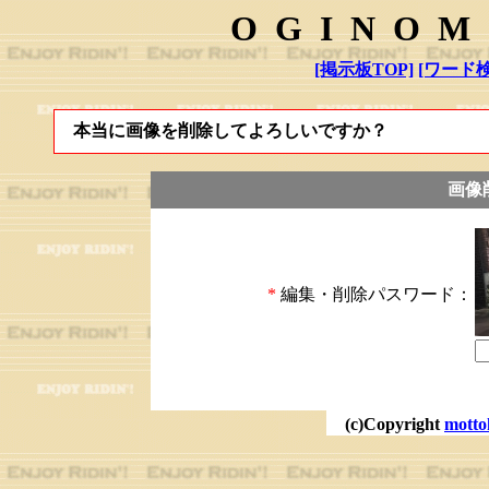
OGINOM
[掲示板TOP]
[ワード検
本当に画像を削除してよろしいですか？
画像
*
編集・削除パスワード：
(c)Copyright
motto