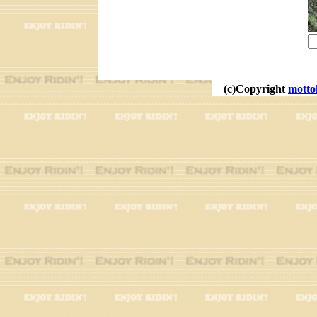
(c)Copyright
motto