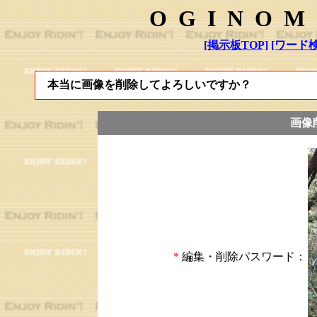
OGINOM
[掲示板TOP]
[ワード検
本当に画像を削除してよろしいですか？
画像
*
編集・削除パスワード：