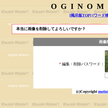
OGINOM
[掲示板TOP]
[ワード検
本当に画像を削除してよろしいですか？
画像
*
編集・削除パスワード：
(c)Copyright
motto