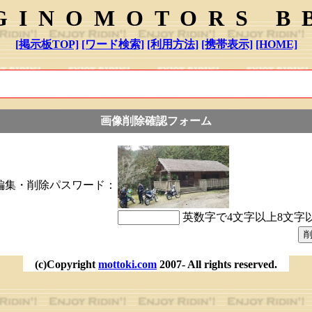
GINOMOTORS B
[掲示板TOP]
[ワード検索]
[利用方法]
[携帯表示]
[HOME]
画像削除確認フォーム
編集・削除パスワード：
英数字で4文字以上8文字
(c)Copyright
mottoki.com
2007- All rights reserved.