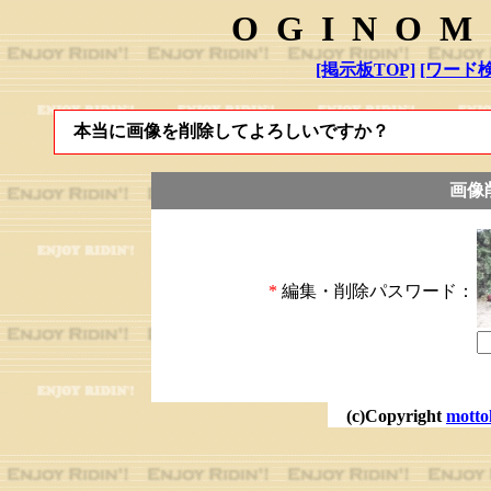
OGINOM
[掲示板TOP]
[ワード検
本当に画像を削除してよろしいですか？
画像
*
編集・削除パスワード：
(c)Copyright
motto