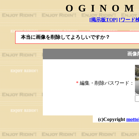
OGINOM
[掲示板TOP]
[ワード検
本当に画像を削除してよろしいですか？
画像
*
編集・削除パスワード：
(c)Copyright
motto