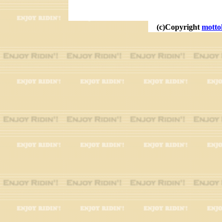
(c)Copyright
motto