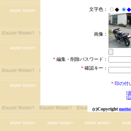
文字色：
◆
画像：
*
編集・削除パスワード：
*
確認キー：
*
印の付
[
[
(c)Copyright
motto