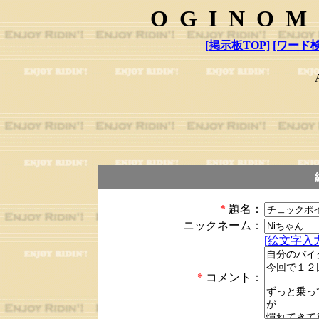
OGINOM
[掲示板TOP]
[ワード検
*
題名：
ニックネーム：
[絵文字入力
*
コメント：