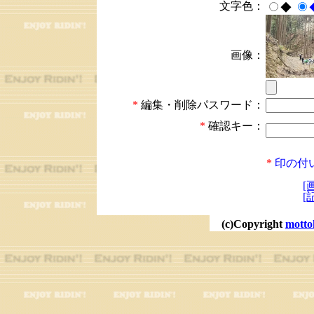
文字色：
◆
画像：
*
編集・削除パスワード：
*
確認キー：
*
印の付
[
[
(c)Copyright
motto