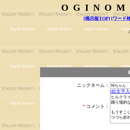
OGINOM
[掲示板TOP]
[ワード検
ニックネーム：
[絵文字入
*
コメント：