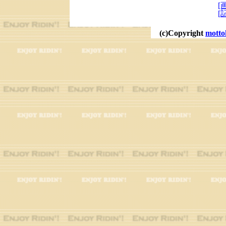
[
[
(c)Copyright
motto