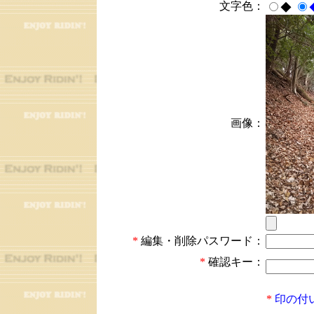
文字色：
◆
画像：
*
編集・削除パスワード：
*
確認キー：
*
印の付