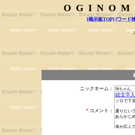
OGINOM
[掲示板TOP]
[ワード検
ニックネーム：
[絵文字入
*
コメント：