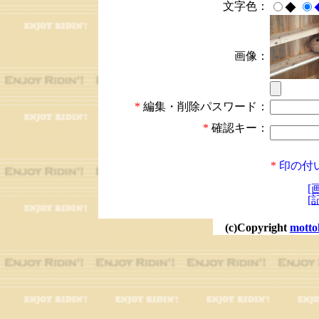
文字色：
◆
画像：
*
編集・削除パスワード：
*
確認キー：
*
印の付
[
[
(c)Copyright
motto