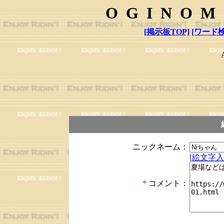
OGINOM
[掲示板TOP]
[ワード検
ニックネーム：
[絵文字入
*
コメント：