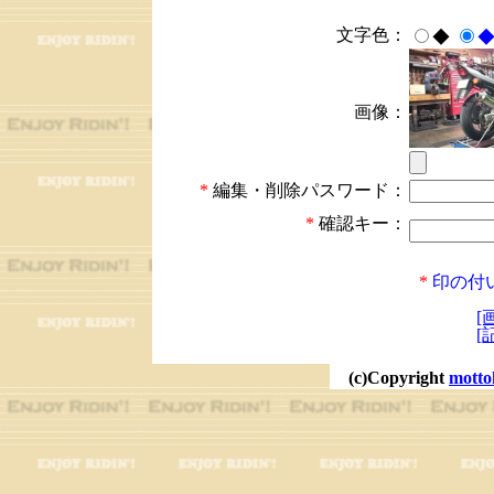
文字色：
◆
画像：
*
編集・削除パスワード：
*
確認キー：
*
印の付
[
[
(c)Copyright
motto