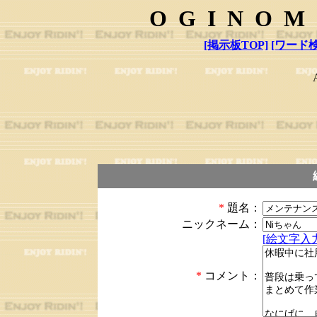
OGINOM
[掲示板TOP]
[ワード検
*
題名：
ニックネーム：
[絵文字入力
*
コメント：