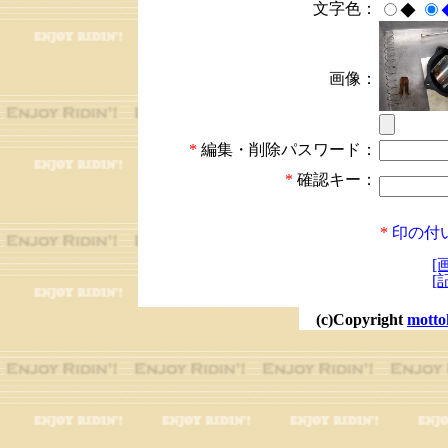
文字色：
◆
画像：
*
編集・削除パスワード：
*
確認キー：
*
印の付
[
[
(c)Copyright
motto