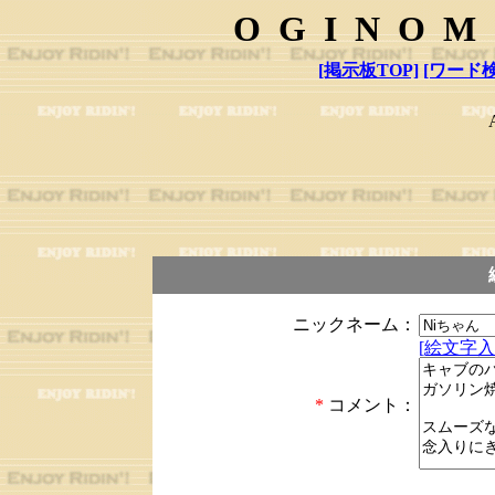
OGINOM
[掲示板TOP]
[ワード検
ニックネーム：
[絵文字入
*
コメント：