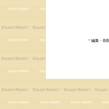
*
編集・削