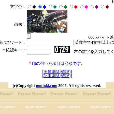
文字色：
◆
◆
◆
◆
◆
◆
◆
◆
画像：
600 kバイト
除パスワード：
英数字で4文字以上8
*
確認キー：
左の数字を入力してく
*
印の付いた項目は必須です。
[画像削除(確認)]
[記事削除(確認)]
(c)Copyright
mottoki.com
2007- All rights reserved.