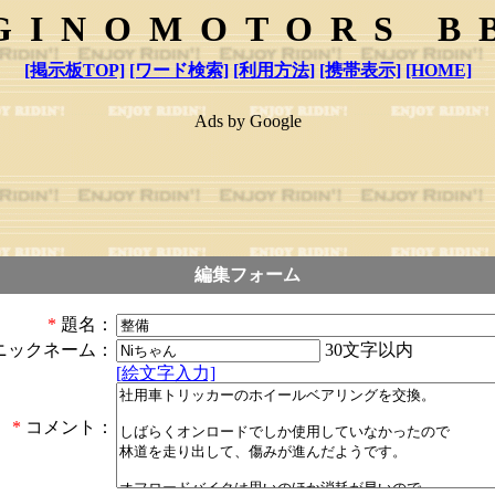
GINOMOTORS B
[掲示板TOP]
[ワード検索]
[利用方法]
[携帯表示]
[HOME]
Ads by Google
編集フォーム
*
題名：
30文字以内
ニックネーム：
[絵文字入力]
*
コメント：