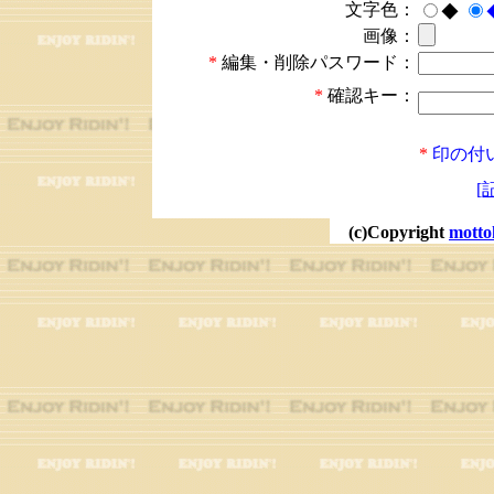
文字色：
◆
画像：
*
編集・削除パスワード：
*
確認キー：
*
印の付
[
(c)Copyright
motto