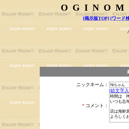
OGINOM
[掲示板TOP]
[ワード検
ニックネーム：
[絵文字入
*
コメント：