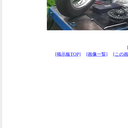
[掲示板TOP]
[画像一覧]
[この