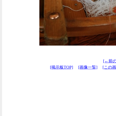
[←前
[掲示板TOP]
[画像一覧]
[この