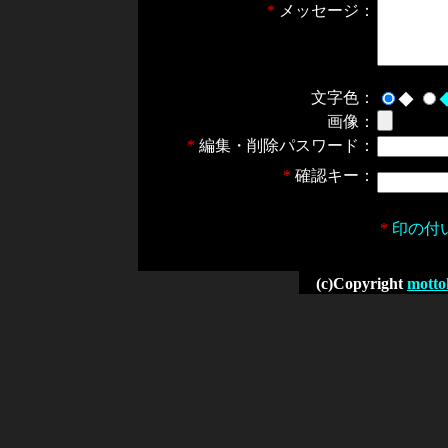
*
メッセージ：
文字色：
◆
画像：
*
編集・削除パスワード：
*
確認キー：
*
印の付
(c)Copyright
motto